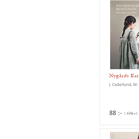
Nygårds Kar
Med ...
J. Cederlund, M.
88 :-
(
175 :-
)