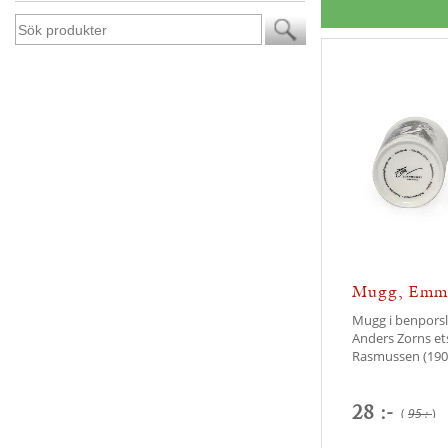
Mugg, Emma
Mugg i benporsl
Anders Zorns e
Rasmussen (190
28 :-
(
95 :-
)