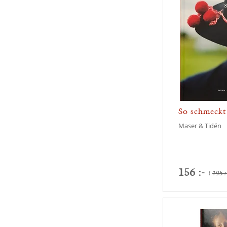
So schmeckt
kulinaris...
Maser & Tidén
156 :-
(
195 :