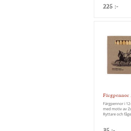
225 :-
Färgpennor
barntecknin
Färgpennor i 12
med motiv av Z
Ryttare och fåge
35 :-