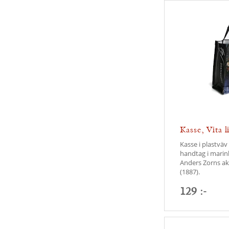
Kasse, Vita l
Kasse i plastvä
handtag i marin
Anders Zorns akva
(1887).
129 :-