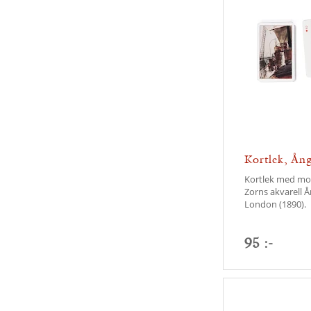
Kortlek, Ån
London
Kortlek med mo
Zorns akvarell 
London (1890).
95 :-