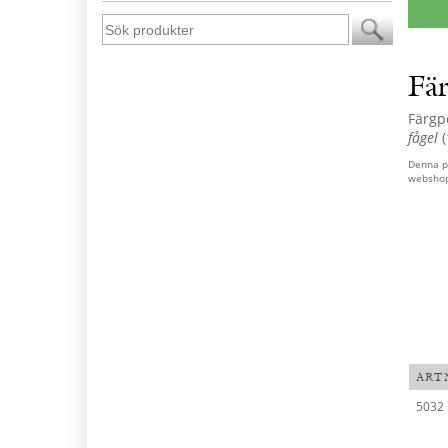
Fä
Färgp
fågel
(
Denna pr
websho
ART
5032