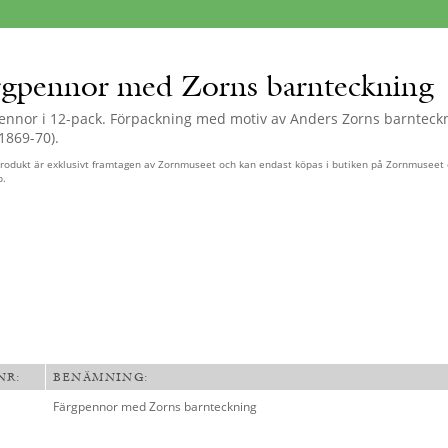
rgpennor med Zorns barnteckning
ennor i 12-pack.
Förpackning med motiv av Anders Zorns barnteck
1869-70).
odukt är exklusivt framtagen av Zornmuseet och kan endast köpas i butiken på Zornmuseet e
p.
NR:
BENÄMNING:
Färgpennor med Zorns barnteckning