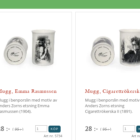
Mugg, Emma Rasmussen
Mugg, Cigarettrökersk
ugg i benporslin med motiv av
Mugg i benporslin med motiv
nders Zorns etsning Emma
Anders Zorns etsning
asmussen (1904).
Cigarettrökerska II (1891).
8 :-
28 :-
(
95 :-
)
(
95 :-
)
Art nr. 5734
Art n