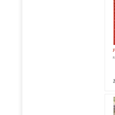
F
R
3