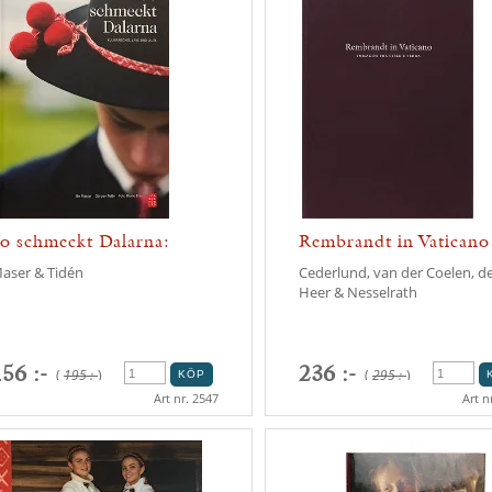
o schmeckt Dalarna:
Rembrandt in Vaticano
ulinaris...
immagi...
aser & Tidén
Cederlund, van der Coelen, d
Heer & Nesselrath
56 :-
236 :-
(
195 :-
)
(
295 :-
)
Art nr. 2547
Art n