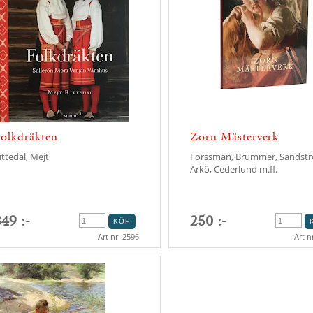
olkdräkten
Zorn Mästerverk
ittedal, Mejt
Forssman, Brummer, Sandst
Arkö, Cederlund m.fl.
49 :-
250 :-
Art nr. 2596
Art n