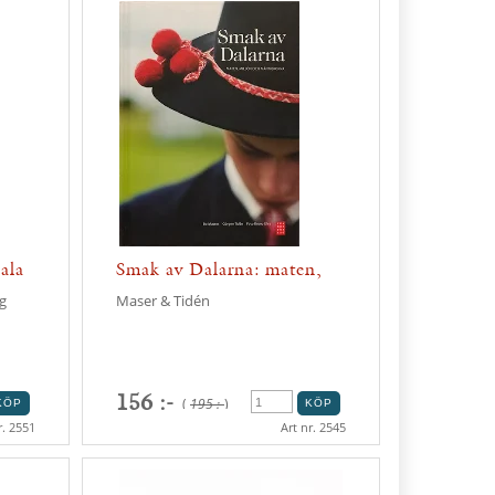
ala
Smak av Dalarna: maten,
miljön...
g
Maser & Tidén
156 :-
(
195 :-
)
r. 2551
Art nr. 2545