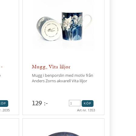
 -
Mugg, Vita liljor
e
Mugg i benporslin med motiv från
Anders Zorns akvarell Vita liljor
129 :-
r. 2035
Art nr. 1353