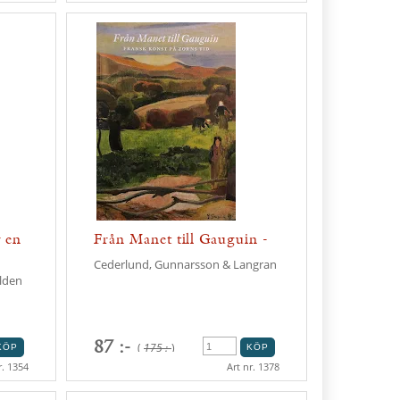
v en
Från Manet till Gauguin -
Fran...
Cederlund, Gunnarsson & Langran
ilden
87 :-
(
175 :-
)
r. 1354
Art nr. 1378