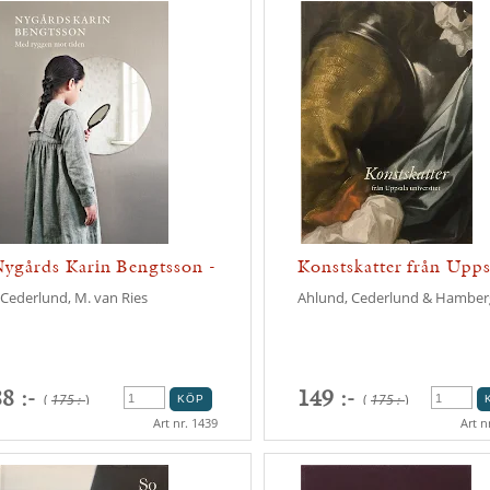
ygårds Karin Bengtsson -
Konstskatter från Upps
ed ...
univ...
. Cederlund, M. van Ries
Ahlund, Cederlund & Hamber
8 :-
149 :-
(
175 :-
)
(
175 :-
)
Art nr. 1439
Art n