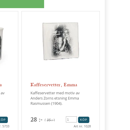
a
Kaffeservetter, Emma
Rasmussen
 av
Kaffeservetter med motiv av
Anders Zorns etsning Emma
Rasmussen (1904).
28 :-
(
35 :-
)
r. 5733
Art nr. 1028