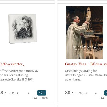
affeservetter,
Gustav Vasa - Bilden a
igarettrökerska
kung
affeservetter med motiv av
Utställningskatalog för
nders Zorns etsning
utställningen Gustav Vasa - B
igarettrökerska II (1891).
av en kung
8 :-
80 :-
(
35 :-
)
(
160 :-
)
Art nr. 1030
Art n