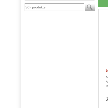
M
A
R
2