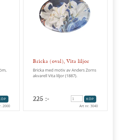
Bricka (oval), Vita liljor
röm,
Bricka med motiv av Anders Zorns
akvarell Vita liljor (1887).
225 :-
r. 2000
Art nr. 3040