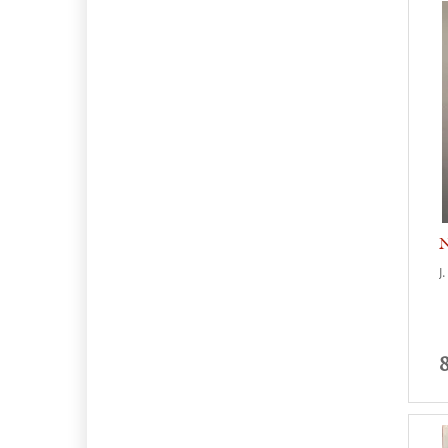
N
M
J
8