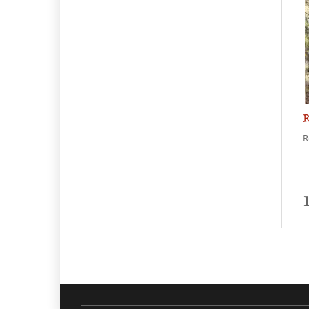
R
R
1