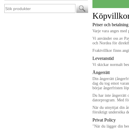
Köpvillko
Priser och betalning
Varje vara anges med p
Vi använder oss av P
och Nordea för direkt
Fraktvillkor finns ang
Leveranstid
Vi skickar normalt bes
Ångerrätt
Din ångerrätt (ångerfr
dag du tog emot varan 
börjar ångerfristen lö
Du har inte ångerrätt 
datorprogram. Med för
När du utnyttjat din å
försiktigt undersöka d
Privat Policy
"När du lägger din bes