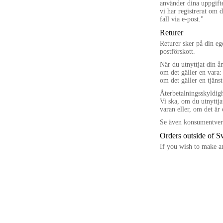
använder dina uppgifte
vi har registrerat om d
fall via e-post."
Returer
Returer sker på din eg
postförskott.
När du utnyttjat din å
om det gäller en vara: 
om det gäller en tjänst
Återbetalningsskyldigh
Vi ska, om du utnyttja
varan eller, om det är
Se även konsumentverk
Orders outside of 
If you wish to make a