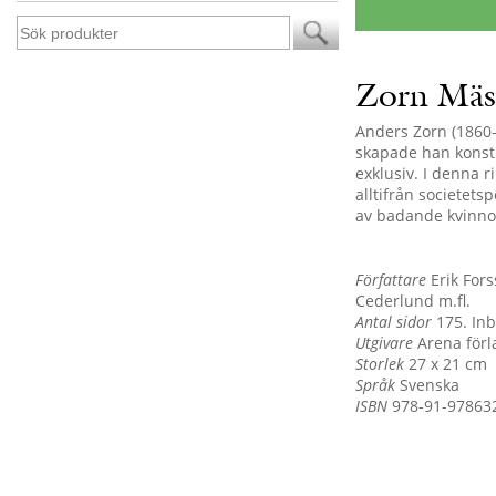
Zorn Mäs
Anders Zorn (1860-1
skapade han konst s
exklusiv. I denna r
alltifrån societetsp
av badande kvinnor
Författare
Erik Fors
Cederlund m.fl.
Antal sidor
175. In
Utgivare
Arena förla
Storlek
27 x 21 cm
Språk
Svenska
ISBN
978-91-978632